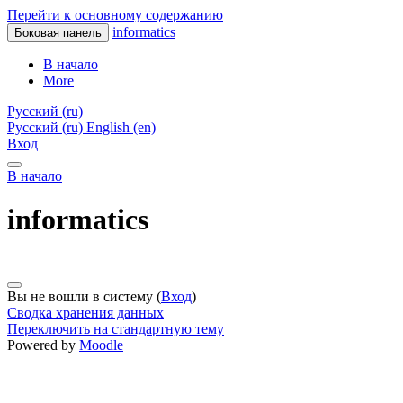
Перейти к основному содержанию
informatics
Боковая панель
В начало
More
Русский ‎(ru)‎
Русский ‎(ru)‎
English ‎(en)‎
Вход
В начало
informatics
Вы не вошли в систему (
Вход
)
Сводка хранения данных
Переключить на стандартную тему
Powered by
Moodle